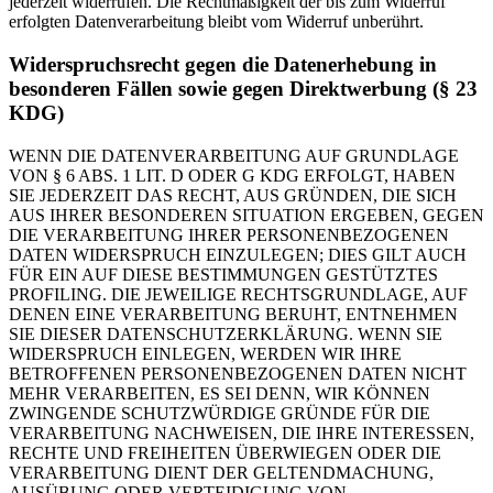
jederzeit widerrufen. Die Rechtmäßigkeit der bis zum Widerruf
erfolgten Datenverarbeitung bleibt vom Widerruf unberührt.
Widerspruchsrecht gegen die Datenerhebung in
besonderen Fällen sowie gegen Direktwerbung (§ 23
KDG)
WENN DIE DATENVERARBEITUNG AUF GRUNDLAGE
VON § 6 ABS. 1 LIT. D ODER G KDG ERFOLGT, HABEN
SIE JEDERZEIT DAS RECHT, AUS GRÜNDEN, DIE SICH
AUS IHRER BESONDEREN SITUATION ERGEBEN, GEGEN
DIE VERARBEITUNG IHRER PERSONENBEZOGENEN
DATEN WIDERSPRUCH EINZULEGEN; DIES GILT AUCH
FÜR EIN AUF DIESE BESTIMMUNGEN GESTÜTZTES
PROFILING. DIE JEWEILIGE RECHTSGRUNDLAGE, AUF
DENEN EINE VERARBEITUNG BERUHT, ENTNEHMEN
SIE DIESER DATENSCHUTZERKLÄRUNG. WENN SIE
WIDERSPRUCH EINLEGEN, WERDEN WIR IHRE
BETROFFENEN PERSONENBEZOGENEN DATEN NICHT
MEHR VERARBEITEN, ES SEI DENN, WIR KÖNNEN
ZWINGENDE SCHUTZWÜRDIGE GRÜNDE FÜR DIE
VERARBEITUNG NACHWEISEN, DIE IHRE INTERESSEN,
RECHTE UND FREIHEITEN ÜBERWIEGEN ODER DIE
VERARBEITUNG DIENT DER GELTENDMACHUNG,
AUSÜBUNG ODER VERTEIDIGUNG VON