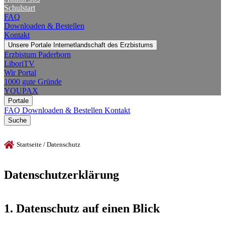
Schulstart
FAQ
Downloaden & Bestellen
Kontakt
Unsere Portale
Internetlandschaft des Erzbistums
Erzbistum Paderborn
LiboriTV
Wir Portal
1000 gute Gründe
YOUPAX
Portale
FAQ
Downloaden & Bestellen
Kontakt
Suche
Startseite
/
Datenschutz
Datenschutzerklärung
1.
Datenschutz
auf
einen
Blick