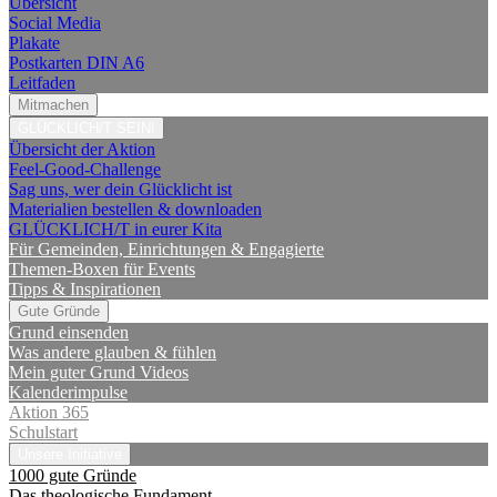
Übersicht
Social Media
Plakate
Postkarten DIN A6
Leitfaden
Mitmachen
GLÜCKLICH/T SEIN!
Übersicht der Aktion
Feel-Good-Challenge
Sag uns, wer dein Glücklicht ist
Materialien bestellen & downloaden
GLÜCKLICH/T in eurer Kita
Für Gemeinden, Einrichtungen & Engagierte
Themen-Boxen für Events
Tipps & Inspirationen
Gute Gründe
Grund einsenden
Was andere glauben & fühlen
Mein guter Grund Videos
Kalenderimpulse
Aktion 365
Schulstart
Unsere Initiative
1000 gute Gründe
Das theologische Fundament