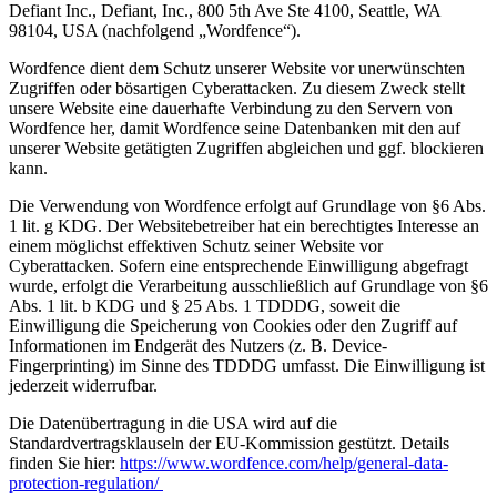
Defiant Inc., Defiant, Inc., 800 5th Ave Ste 4100, Seattle, WA
98104, USA (nachfolgend „Wordfence“).
Wordfence dient dem Schutz unserer Website vor unerwünschten
Zugriffen oder bösartigen Cyberattacken. Zu diesem Zweck stellt
unsere Website eine dauerhafte Verbindung zu den Servern von
Wordfence her, damit Wordfence seine Datenbanken mit den auf
unserer Website getätigten Zugriffen abgleichen und ggf. blockieren
kann.
Die Verwendung von Wordfence erfolgt auf Grundlage von §6 Abs.
1 lit. g KDG. Der Websitebetreiber hat ein berechtigtes Interesse an
einem möglichst effektiven Schutz seiner Website vor
Cyberattacken. Sofern eine entsprechende Einwilligung abgefragt
wurde, erfolgt die Verarbeitung ausschließlich auf Grundlage von §6
Abs. 1 lit. b KDG und § 25 Abs. 1 TDDDG, soweit die
Einwilligung die Speicherung von Cookies oder den Zugriff auf
Informationen im Endgerät des Nutzers (z. B. Device-
Fingerprinting) im Sinne des TDDDG umfasst. Die Einwilligung ist
jederzeit widerrufbar.
Die Datenübertragung in die USA wird auf die
Standardvertragsklauseln der EU-Kommission gestützt. Details
finden Sie hier:
https://www.wordfence.com/help/general-data-
protection-regulation/