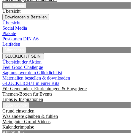
Alle Motive
Übersicht
Downloaden & Bestellen
Übersicht
Social Media
Plakate
Postkarten DIN A6
Leitfaden
Mitmachen
GLÜCKLICH/T SEIN!
Übersicht der Aktion
Feel-Good-Challenge
Sag uns, wer dein Glücklicht ist
Materialien bestellen & downloaden
GLÜCKLICH/T in eurer Kita
Für Gemeinden, Einrichtungen & Engagierte
Themen-Boxen für Events
Tipps & Inspirationen
Gute Gründe
Grund einsenden
Was andere glauben & fühlen
Mein guter Grund Videos
Kalenderimpulse
Aktion 365