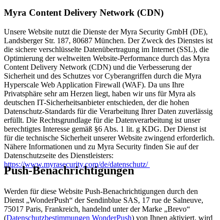
Myra Content Delivery Network (CDN)
Unsere Website nutzt die Dienste der Myra Security GmbH (DE),
Landsberger Str. 187, 80687 München. Der Zweck des Dienstes ist
die sichere verschlüsselte Datenübertragung im Internet (SSL), die
Optimierung der weltweiten Website-Performance durch das Myra
Content Delivery Network (CDN) und die Verbesserung der
Sicherheit und des Schutzes vor Cyberangriffen durch die Myra
Hyperscale Web Application Firewall (WAF). Da uns Ihre
Privatsphäre sehr am Herzen liegt, haben wir uns für Myra als
deutschen IT-Sicherheitsanbieter entschieden, der die hohen
Datenschutz-Standards für die Verarbeitung Ihrer Daten zuverlässig
erfüllt. Die Rechtsgrundlage für die Datenverarbeitung ist unser
berechtigtes Interesse gemäß §6 Abs. 1 lit. g KDG. Der Dienst ist
für die technische Sicherheit unserer Website zwingend erforderlich.
Nähere Informationen und zu Myra Security finden Sie auf der
Datenschutzseite des Dienstleisters:
https://www.myrasecurity.com/de/datenschutz/
Push-Benachrichtigungen
Werden für diese Website Push-Benachrichtigungen durch den
Dienst „WonderPush“ der Sendinblue SAS, 17 rue de Salneuve,
75017 Paris, Frankreich, handelnd unter der Marke „Brevo“
(
Datenschutzbestimmungen WonderPush
) von Ihnen aktiviert, wird